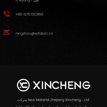
Zhejiang ، چین
+86-13757312966
ningzhou@xcfabric.cn
شرکت New Material Zhejiang Xincheng ، Ltd.