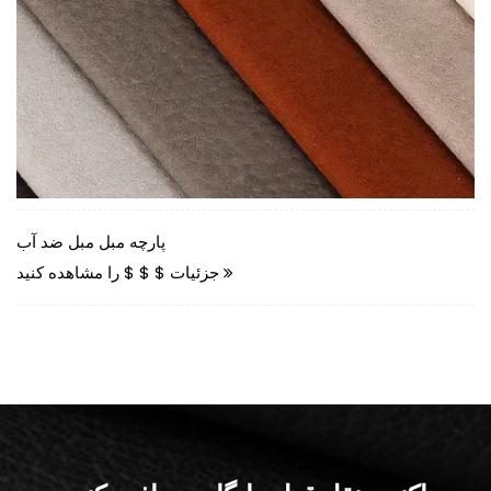
فرسودگی پارچه مبل مخملی فوق العاده نرم
جزئیات $ $ $ را مشاهده کنید