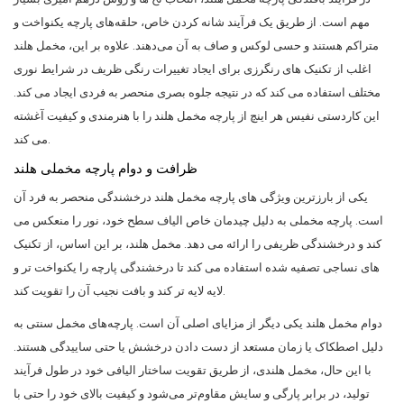
مهم است. از طریق یک فرآیند شانه کردن خاص، حلقه‌های پارچه یکنواخت و
متراکم هستند و حسی لوکس و صاف به آن می‌دهند. علاوه بر این، مخمل هلند
اغلب از تکنیک های رنگرزی برای ایجاد تغییرات رنگی ظریف در شرایط نوری
مختلف استفاده می کند که در نتیجه جلوه بصری منحصر به فردی ایجاد می کند.
این کاردستی نفیس هر اینچ از پارچه مخمل هلند را با هنرمندی و کیفیت آغشته
می کند.
ظرافت و دوام پارچه مخملی هلند
یکی از بارزترین ویژگی های پارچه مخمل هلند درخشندگی منحصر به فرد آن
است. پارچه مخملی به دلیل چیدمان خاص الیاف سطح خود، نور را منعکس می
کند و درخشندگی ظریفی را ارائه می دهد. مخمل هلند، بر این اساس، از تکنیک
های نساجی تصفیه شده استفاده می کند تا درخشندگی پارچه را یکنواخت تر و
لایه لایه تر کند و بافت نجیب آن را تقویت کند.
دوام مخمل هلند یکی دیگر از مزایای اصلی آن است. پارچه‌های مخمل سنتی به
دلیل اصطکاک یا زمان مستعد از دست دادن درخشش یا حتی ساییدگی هستند.
با این حال، مخمل هلندی، از طریق تقویت ساختار الیافی خود در طول فرآیند
تولید، در برابر پارگی و سایش مقاوم‌تر می‌شود و کیفیت بالای خود را حتی با