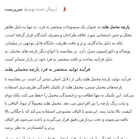
ارسال شده توسط
سرپرست
پارچه مخمل هلند
به عنوان یک منسوجات منحصر به فرد، نه تنها به دلیل ظاهر
مجلل و حس استثنایی مورد علاقه طراحان و مصرف کنندگان قرار گرفته است،
بلکه به دلیل ماندگاری برتر و بافت ظریف، جایگاه قابل توجهی در مبلمان،
پوشاک و دکوراسیون منزل دارد. در مقایسه با انواع دیگر پارچه های مخمل، به
دلیل فرآیند ساخت و بافت منحصر به فرد خود در بازار متمایز است.
فرآیند تولید منحصر به فرد پارچه مخملی هلند
فرآیند تولید پارچه مخمل هلند یکی از دلایل اصلی تمایز آن است. در مقایسه با
پارچه‌های مخمل سنتی، مخمل هلند از تکنیک بافندگی ظریف‌تری استفاده
می‌کند. این تکنیک نه تنها لطافت و درخشندگی مخمل را حفظ می کند، بلکه دوام
و ثبات رنگ پارچه را نیز افزایش می دهد. مخمل هلند معمولاً از مواد الیافی با
کیفیت بالا مانند پنبه، ابریشم یا الیاف مصنوعی استفاده می‌کند که با چگالی بالا
بافته می‌شوند و تحت پردازش دقیق قرار می‌گیرند و باعث می‌شود هر الیاف
پرتر و کشسان‌تر به نظر برسد.
در فرآیند بافندگی پارچه مخمل هلند، انتخاب نخ ها و روش درهم آمیزی بسیار